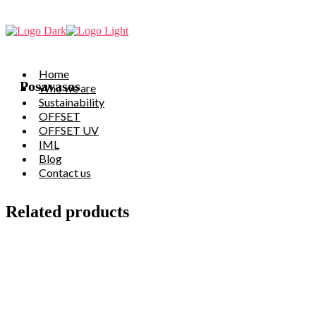
Home
Posavasos
Who we are
Sustainability
OFFSET
OFFSET UV
IML
Blog
Contact us
Related products