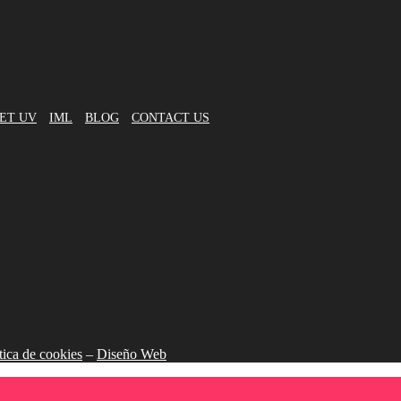
ET UV
IML
BLOG
CONTACT US
tica de cookies
–
Diseño Web