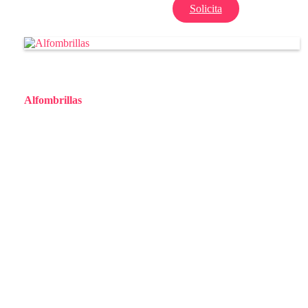
Solicita
+ Info
Alfombrillas