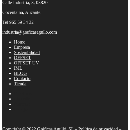
Calle Industria, 8, 03820
Cocentaina, Alicante.
Tel 965 59 34 32
industria@graficasagullo.com
Home
Empresa
Sostenibilidad
OFFSET
OFFSET UV
IML
BLOG
Contacto
Tienda
Facebook
Linkedin
Pinterest
Instagram
Copyright © 2022 Gráficas Agulló, SL –
Política de privacidad
–