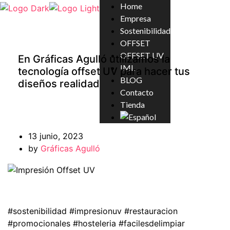
Home
Empresa
Sostenibilidad
OFFSET
OFFSET UV
En Gráficas Agulló utilizamos la
IML
tecnología offset UV para hacer tus
BLOG
diseños realidad
Contacto
Tienda
13 junio, 2023
by
Gráficas Agulló
#sostenibilidad #impresionuv #restauracion
#promocionales #hosteleria #facilesdelimpiar