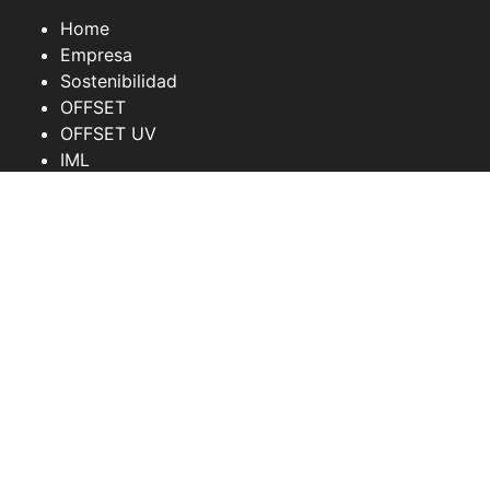
Home
Empresa
Sostenibilidad
OFFSET
OFFSET UV
IML
BLOG
Contacto
Tienda
Facebook
Linkedin
Pinterest
Instagram
Copyright © 2022 Gráficas Agulló, SL –
Política de
privacidad
–
Política de cookies
–
Diseño Web