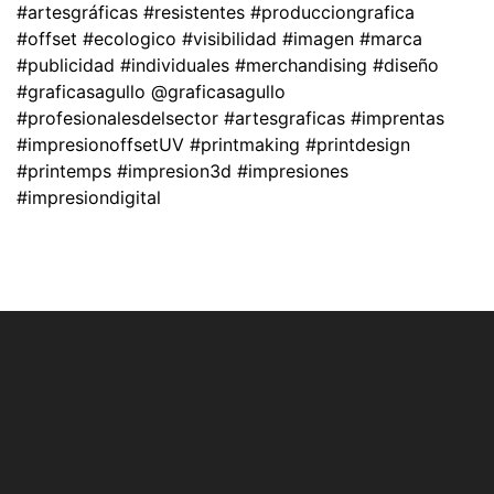
#artesgráficas #resistentes #producciongrafica
#offset #ecologico #visibilidad #imagen #marca
#publicidad #individuales #merchandising #diseño
#graficasagullo @graficasagullo
#profesionalesdelsector #artesgraficas #imprentas
#impresionoffsetUV #printmaking #printdesign
#printemps #impresion3d #impresiones
#impresiondigital